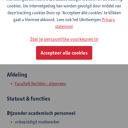
Contact
cookies. Uw internetgedrag kan worden gevolgd door middel van
deze tracking cookies Door op 'Accepteer alle cookies' te klikken
Stadscampus
gaat u hiermee akkoord. Lees ook het UAntwerpen
Privacy
statement
Toon e-mailadres
Stel je persoonlijke voorkeuren in
Venusstraat 23
2000 Antwerpen, BEL
Accepteer alle cookies
Afdeling
Faculteit Rechten - algemeen
Statuut & functies
Bijzonder academisch personeel
onbezoldigd medewerker