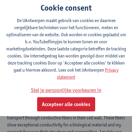
Contact
Cookie consent
Campus Drie Eiken
De UAntwerpen maakt gebruik van cookies en daarmee
Toon e-mailadres
vergelijkbare technieken voor het functioneren, meten en
optimaliseren van de website. Ook worden er cookies geplaatst om
Universiteitsplein 1
b.v. YouTubefilmpjes te kunnen tonen en voor
2610 Wilrijk, BEL
marketingdoeleinden. Deze laatste categorie betreffen de tracking
cookies. Uw internetgedrag kan worden gevolgd door middel van
deze tracking cookies Door op 'Accepteer alle cookies' te klikken
Volg
gaat u hiermee akkoord. Lees ook het UAntwerpen
Privacy
statement
Google Scholar
Stel je persoonlijke voorkeuren in
Accepteer alle cookies
Cable bacteria have a unique metabolism that involves electron
transport through conductive fibers in their cell wall. These fibers
show exceptional conductivity for a biological material and my
research focusses their structure and composition. I mainly use