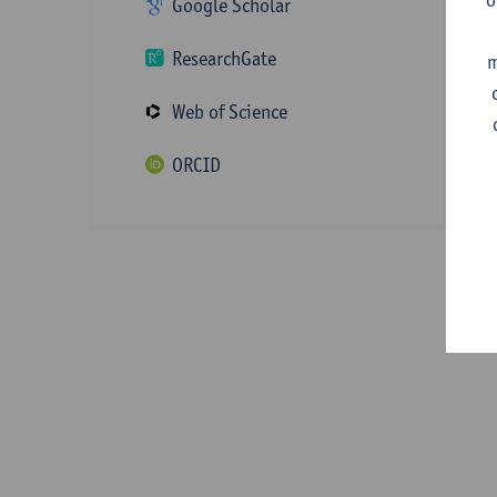
Google Scholar
ResearchGate
m
I
Web of Science
e
ORCID