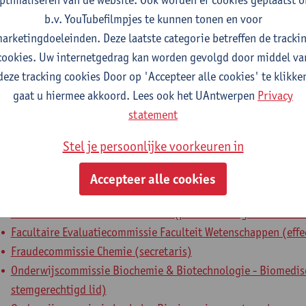
hoogleraar
b.v. YouTubefilmpjes te kunnen tonen en voor
arketingdoeleinden. Deze laatste categorie betreffen de tracki
nterne mandaten
cookies. Uw internetgedrag kan worden gevolgd door middel va
deze tracking cookies Door op 'Accepteer alle cookies' te klikke
xpertenorgaan
expertenmandaat
gaat u hiermee akkoord. Lees ook het UAntwerpen
Privacy
statement
Bibliotheekcommissie Faculteit Wetenschappen (effectief ste
Cel voor Innovatie en Kwaliteitszorg in het Onderwijs Faculte
Stel je persoonlijke voorkeuren in
stemgerechtigd lid)
Examencommissie bachelor Biochemie en Biotechnologie (effe
Accepteer alle cookies
Examencommissie bachelor Chemie (plaatsvervangend secret
Examencommissie master Chemie (plaatsvervangend voorzitt
Facultaire Evaluatiecommissie Faculteit Wetenschappen (effec
Fraudecommissie Chemie (secretaris)
Onderwijscommissie Biochemie & Biotechnologie - Biomedisc
stemgerechtigd lid)