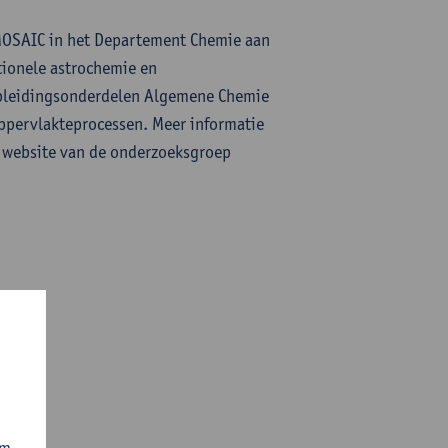
 MOSAIC in het Departement Chemie aan
tionele astrochemie en
opleidingsonderdelen Algemene Chemie
ppervlakteprocessen. Meer informatie
de website van de onderzoeksgroep
om