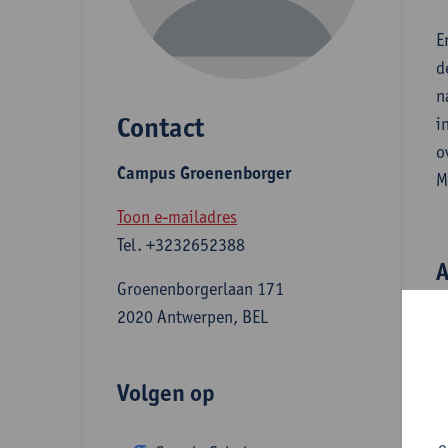
E
d
n
Contact
i
o
Campus Groenenborger
M
Toon e-mailadres
Tel.
+3232652388
A
Groenenborgerlaan 171
2020 Antwerpen, BEL
S
Volgen op
Z
o