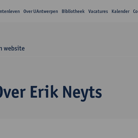
ntenleven
Over UAntwerpen
Bibliotheek
Vacatures
Kalender
Co
n website
Over Erik Neyts