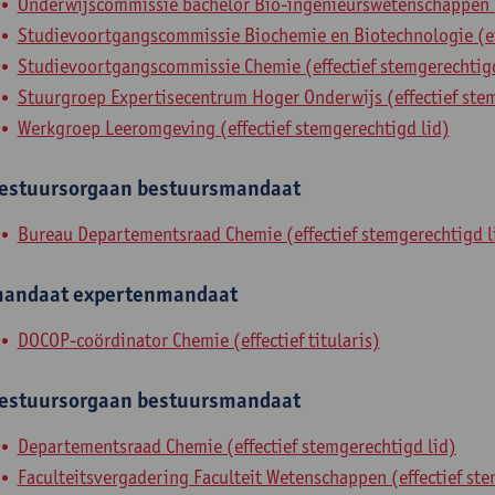
Onderwijscommissie bachelor Bio-ingenieurswetenschappen (e
Studievoortgangscommissie Biochemie en Biotechnologie (eff
Studievoortgangscommissie Chemie (effectief stemgerechtigd
Stuurgroep Expertisecentrum Hoger Onderwijs (effectief stem
Werkgroep Leeromgeving (effectief stemgerechtigd lid)
estuursorgaan
bestuursmandaat
Bureau Departementsraad Chemie (effectief stemgerechtigd l
andaat
expertenmandaat
DOCOP-coördinator Chemie (effectief titularis)
estuursorgaan
bestuursmandaat
Departementsraad Chemie (effectief stemgerechtigd lid)
Faculteitsvergadering Faculteit Wetenschappen (effectief ste