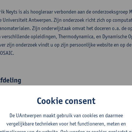
rik Neyts is als hoogleraar verbonden aan de onderzoeksgroep
e Universiteit Antwerpen. Zijn onderzoek richt zich op computa
anomaterialen. Zijn onderwijstaak omvat het doceren o.a. de 
n verschillende opleidingen, Thermodynamica, en Dynamische O
ver zijn onderzoek vindt u op zijn persoonlijke website en op 
OSAIC.
fdeling
Departement Chemie
Cookie consent
tatuut & functies
De UAntwerpen maakt gebruik van cookies en daarmee
vergelijkbare technieken voor het functioneren, meten en
elfstandig academisch pers.
ptimaliseren van de website. Ook worden er cookies geplaatst 