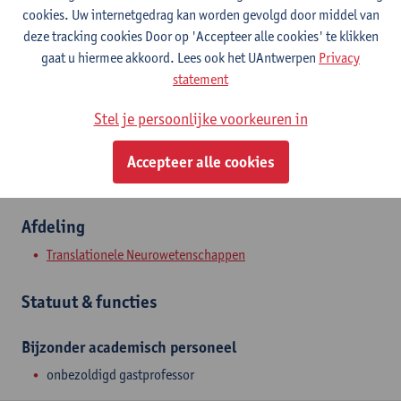
cookies. Uw internetgedrag kan worden gevolgd door middel van
deze tracking cookies Door op 'Accepteer alle cookies' te klikken
Contact
gaat u hiermee akkoord. Lees ook het UAntwerpen
Privacy
statement
Toon e-mailadres
Stel je persoonlijke voorkeuren in
Wilrijkstraat 10
2650 Edegem, BEL
Accepteer alle cookies
Afdeling
Translationele Neurowetenschappen
Statuut & functies
Bijzonder academisch personeel
onbezoldigd gastprofessor