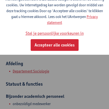
Contact
cookies. Uw internetgedrag kan worden gevolgd door middel van
deze tracking cookies Door op 'Accepteer alle cookies' te klikken
Stadscampus
gaat u hiermee akkoord. Lees ook het UAntwerpen
Privacy
statement
Toon e-mailadres
Stel je persoonlijke voorkeuren in
Kipdorp 61
2000 Antwerpen, BEL
Accepteer alle cookies
Afdeling
Departement Sociologie
Statuut & functies
Bijzonder academisch personeel
onbezoldigd medewerker