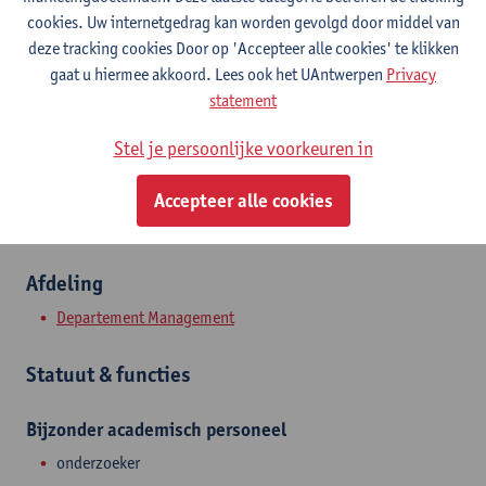
Contact
cookies. Uw internetgedrag kan worden gevolgd door middel van
deze tracking cookies Door op 'Accepteer alle cookies' te klikken
Campus Middelheim
gaat u hiermee akkoord. Lees ook het UAntwerpen
Privacy
statement
Toon e-mailadres
Stel je persoonlijke voorkeuren in
Middelheimlaan 1
2020 Antwerpen, BEL
Accepteer alle cookies
Afdeling
Departement Management
Statuut & functies
Bijzonder academisch personeel
onderzoeker