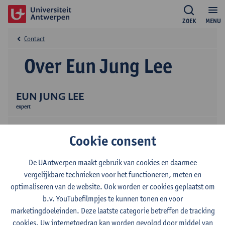
ZOEK
MENU
Contact
Over Eun Jung Lee
EUN JUNG LEE
expert
Cookie consent
De UAntwerpen maakt gebruik van cookies en daarmee
vergelijkbare technieken voor het functioneren, meten en
optimaliseren van de website. Ook worden er cookies geplaatst om
Contact
b.v. YouTubefilmpjes te kunnen tonen en voor
marketingdoeleinden. Deze laatste categorie betreffen de tracking
Stadscampus
cookies. Uw internetgedrag kan worden gevolgd door middel van