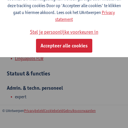
Toon e-mailadres
deze tracking cookies Door op 'Accepteer alle cookies' te klikken
gaat u hiermee akkoord. Lees ook het UAntwerpen
Privacy
Kleine Kauwenberg 12
statement
2000 Antwerpen, BEL
Stel je persoonlijke voorkeuren in
Accepteer alle cookies
Afdeling
Linguapolis FLW
Statuut & functies
Admin. & techn. personeel
expert
© UAntwerpen
Privacybeleid
Cookiebeleid
Gebruiksvoorwaarden