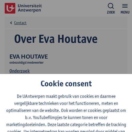
ZOEK
MENU
Contact
Over Eva Houtave
EVA HOUTAVE
onbezoldigd medewerker
Onderzoek
Cookie consent
De UAntwerpen maakt gebruik van cookies en daarmee
vergelijkbare technieken voor het functioneren, meten en
optimaliseren van de website. Ook worden er cookies geplaatst om
b.v. YouTubefilmpjes te kunnen tonen en voor
Contact
marketingdoeleinden. Deze laatste categorie betreffen de tracking
cookies. Uw internetgedrag kan worden gevolgd door middel van