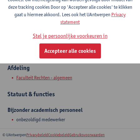
Stadscampus
deze tracking cookies Door op 'Accepteer alle cookies' te klikken
gaat u hiermee akkoord. Lees ook het UAntwerpen
Privacy
Toon e-mailadres
statement
Venusstraat 23
Stel je persoonlijke voorkeuren in
2000 Antwerpen, BEL
Accepteer alle cookies
Afdeling
Faculteit Rechten - algemeen
Statuut & functies
Bijzonder academisch personeel
onbezoldigd medewerker
© UAntwerpen
Privacybeleid
Cookiebeleid
Gebruiksvoorwaarden