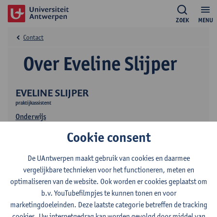
ZOEK
MENU
Contact
Over Eveline Slijper
EVELINE SLIJPER
praktijkassistent
Onderwijs
Cookie consent
De UAntwerpen maakt gebruik van cookies en daarmee
vergelijkbare technieken voor het functioneren, meten en
optimaliseren van de website. Ook worden er cookies geplaatst om
b.v. YouTubefilmpjes te kunnen tonen en voor
Contact
marketingdoeleinden. Deze laatste categorie betreffen de tracking
cookies. Uw internetgedrag kan worden gevolgd door middel van