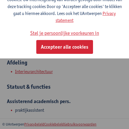
Stadscampus
deze tracking cookies Door op 'Accepteer alle cookies' te klikken
gaat u hiermee akkoord. Lees ook het UAntwerpen
Privacy
Toon e-mailadres
statement
Mutsaardstraat 31
Stel je persoonlijke voorkeuren in
2000 Antwerpen, BEL
Accepteer alle cookies
Afdeling
Interieurarchitectuur
Statuut & functies
Assisterend academisch pers.
praktijkassistent
© UAntwerpen
Privacybeleid
Cookiebeleid
Gebruiksvoorwaarden