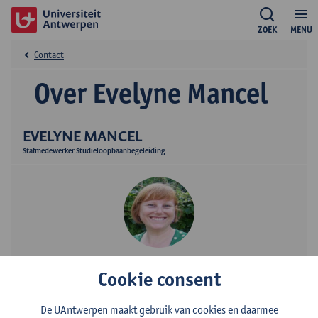
ZOEK
MENU
Contact
Over Evelyne Mancel
EVELYNE MANCEL
Stafmedewerker Studieloopbaanbegeleiding
Contact
Cookie consent
Campus Drie Eiken
De UAntwerpen maakt gebruik van cookies en daarmee