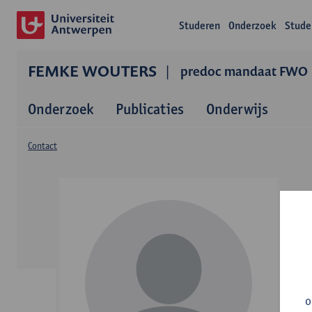
Studeren
Onderzoek
Stude
FEMKE WOUTERS
predoc mandaat FWO
Onderzoek
Publicaties
Onderwijs
Contact
o