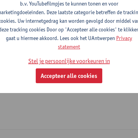
b.v. YouTubefilmpjes te kunnen tonen en voor
fdeling
arketingdoeleinden. Deze laatste categorie betreffen de tracki
cookies. Uw internetgedrag kan worden gevolgd door middel va
Departement Elektronica, Informatie- en Communicatietechn
deze tracking cookies Door op 'Accepteer alle cookies' te klikke
gaat u hiermee akkoord. Lees ook het UAntwerpen
Privacy
tatuut & functies
statement
ijzonder academisch personeel
Stel je persoonlijke voorkeuren in
predoc mandaat FWO
Accepteer alle cookies