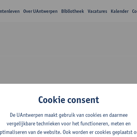
ntenleven
Over UAntwerpen
Bibliotheek
Vacatures
Kalender
Co
Over Femke Wouter
Cookie consent
De UAntwerpen maakt gebruik van cookies en daarmee
vergelijkbare technieken voor het functioneren, meten en
ptimaliseren van de website. Ook worden er cookies geplaatst 