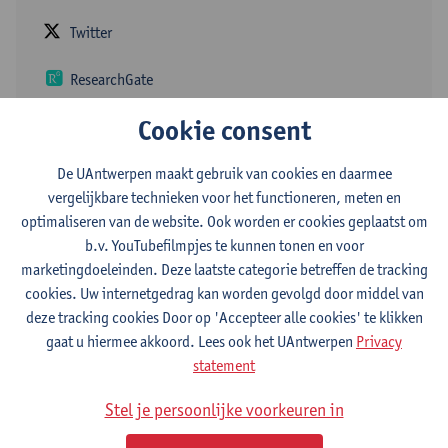
Twitter
ResearchGate
Cookie consent
ORCID
De UAntwerpen maakt gebruik van cookies en daarmee
vergelijkbare technieken voor het functioneren, meten en
I'm a critical care nurse investigating patient safety initiatives
optimaliseren van de website. Ook worden er cookies geplaatst om
and healthcare workforce modelling. Living in Belgium, father of
b.v. YouTubefilmpjes te kunnen tonen en voor
three and active on social media! M +32 497 769 040
marketingdoeleinden. Deze laatste categorie betreffen de tracking
cookies. Uw internetgedrag kan worden gevolgd door middel van
Afdeling
deze tracking cookies Door op 'Accepteer alle cookies' te klikken
Decanaat Geneeskunde en Gezondheidswetenschappen
gaat u hiermee akkoord. Lees ook het UAntwerpen
Privacy
Verpleegkunde en Vroedkunde
statement
Stel je persoonlijke voorkeuren in
Statuut & functies