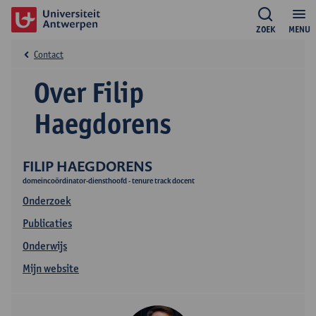
ZOEK
MENU
Contact
Over Filip
Haegdorens
FILIP HAEGDORENS
domeincoördinator-diensthoofd - tenure track docent
Onderzoek
Publicaties
Onderwijs
Mijn website