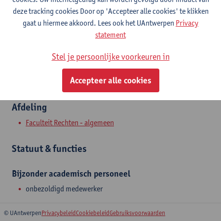
Stadscampus
deze tracking cookies Door op 'Accepteer alle cookies' te klikken
gaat u hiermee akkoord. Lees ook het UAntwerpen
Privacy
Toon e-mailadres
statement
Venusstraat 23
Stel je persoonlijke voorkeuren in
2000 Antwerpen, BEL
Accepteer alle cookies
Afdeling
Faculteit Rechten - algemeen
Statuut & functies
Bijzonder academisch personeel
onbezoldigd medewerker
© UAntwerpen
Privacybeleid
Cookiebeleid
Gebruiksvoorwaarden