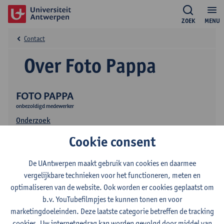
ZOEK
MENU
Contact
Over Foto Pappa
FOTO PAPPA
onbezoldigd medewerker
Onderzoek
Cookie consent
De UAntwerpen maakt gebruik van cookies en daarmee
vergelijkbare technieken voor het functioneren, meten en
optimaliseren van de website. Ook worden er cookies geplaatst om
b.v. YouTubefilmpjes te kunnen tonen en voor
Contact
marketingdoeleinden. Deze laatste categorie betreffen de tracking
cookies. Uw internetgedrag kan worden gevolgd door middel van