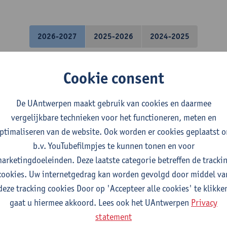
2026-2027
2025-2026
2024-2025
 radiologische anatomie
Cookie consent
geneeskunde
De UAntwerpen maakt gebruik van cookies en daarmee
vergelijkbare technieken voor het functioneren, meten en
tale kinesitherapie 1: klinisch onder
ptimaliseren van de website. Ook worden er cookies geplaatst 
b.v. YouTubefilmpjes te kunnen tonen en voor
arketingdoeleinden. Deze laatste categorie betreffen de tracki
cookies. Uw internetgedrag kan worden gevolgd door middel va
evalidatiewetenschappen en de kinesitherapie
deze tracking cookies Door op 'Accepteer alle cookies' te klikke
gaat u hiermee akkoord. Lees ook het UAntwerpen
Privacy
Revaki: deel 1
statement