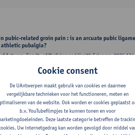
in pubic-related groin pain : is an arcuate pubic ligame
 athletic pubalgia?
 of Antwerp, Faculty of Medicine and Health Sciences, 2026,134
ancis Van Glabbeek
,
Luc Van Nassauw
, Lenie Denteneer
Cookie consent
De UAntwerpen maakt gebruik van cookies en daarmee
vergelijkbare technieken voor het functioneren, meten en
igament injury : magnetic resonance imaging assessmen
ptimaliseren van de website. Ook worden er cookies geplaatst 
d groin pain
b.v. YouTubefilmpjes te kunnen tonen en voor
 of sports medicine - ISSN 2325-9671-13:9 (2025) p. 1-12
arketingdoeleinden. Deze laatste categorie betreffen de tracki
ancis Van Glabbeek
,
Luc Van Nassauw
, Lenie Denteneer, Jason Bo
cookies. Uw internetgedrag kan worden gevolgd door middel va