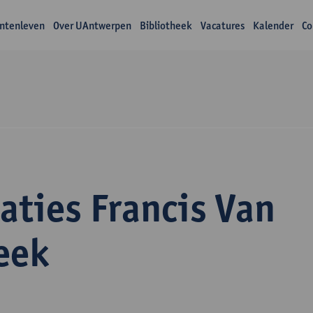
ntenleven
Over UAntwerpen
Bibliotheek
Vacatures
Kalender
Co
aties Francis Van
eek