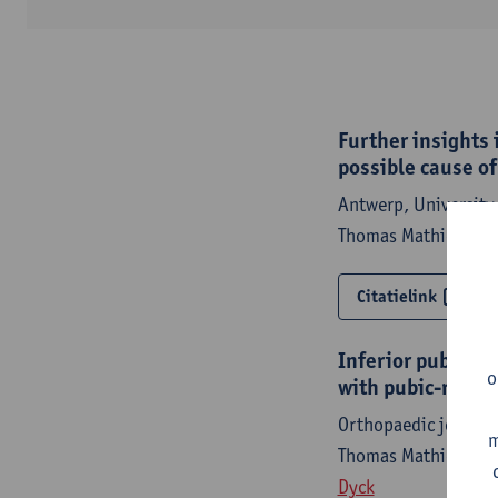
Further insights 
possible cause of
Antwerp, University
Thomas Mathieu,
Fr
Citatielink
Inferior pubic l
o
with pubic-relate
Orthopaedic journal
m
Thomas Mathieu,
Fr
Dyck