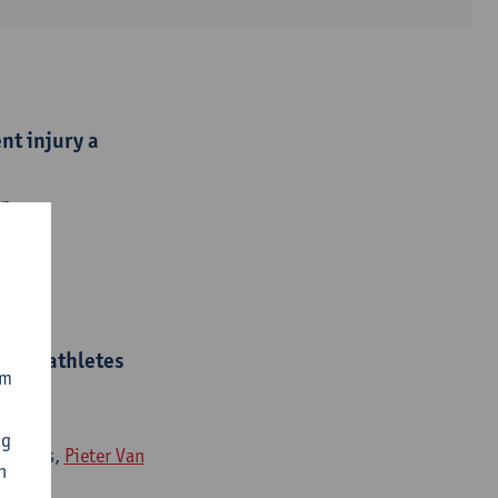
nt injury a
 p.
t in athletes
om
ng
uziotis,
Pieter Van
n