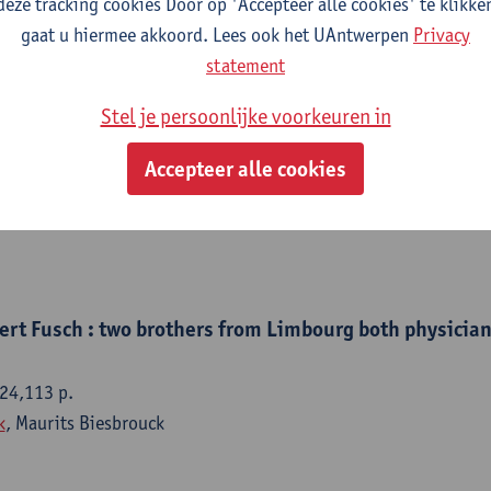
deze tracking cookies Door op 'Accepteer alle cookies' te klikke
gaat u hiermee akkoord. Lees ook het UAntwerpen
Privacy
statement
rt Fusch : twee broers geneesheer-kanunniken uit Lim
Stel je persoonlijke voorkeuren in
Accepteer alle cookies
2024,113 p.
k
, Maurits Biesbrouck
ert Fusch : two brothers from Limbourg both physicia
24,113 p.
k
, Maurits Biesbrouck