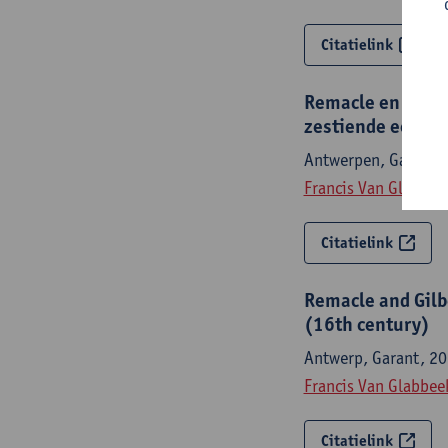
Citatielink
Remacle en Gilbe
zestiende eeuw
Antwerpen, Garant, 
Francis Van Glabbee
Citatielink
Remacle and Gilb
(16th century)
Antwerp, Garant, 20
Francis Van Glabbee
Citatielink