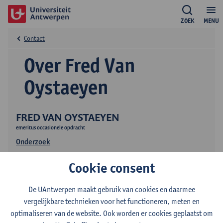
ZOEK
MENU
Contact
Over Fred Van
Oystaeyen
FRED VAN OYSTAEYEN
emeritus occasionele opdracht
Onderzoek
Onderwijs
Cookie consent
Publicaties
De UAntwerpen maakt gebruik van cookies en daarmee
vergelijkbare technieken voor het functioneren, meten en
optimaliseren van de website. Ook worden er cookies geplaatst om