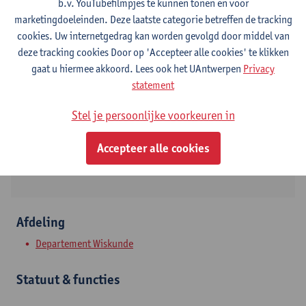
b.v. YouTubefilmpjes te kunnen tonen en voor
marketingdoeleinden. Deze laatste categorie betreffen de tracking
cookies. Uw internetgedrag kan worden gevolgd door middel van
deze tracking cookies Door op 'Accepteer alle cookies' te klikken
Contact
gaat u hiermee akkoord. Lees ook het UAntwerpen
Privacy
statement
Campus Middelheim
Toon e-mailadres
Stel je persoonlijke voorkeuren in
Middelheimlaan 1
Accepteer alle cookies
2020 Antwerpen, BEL
Afdeling
Departement Wiskunde
Statuut & functies