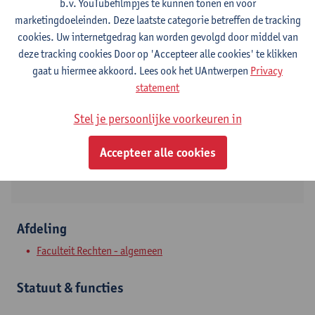
b.v. YouTubefilmpjes te kunnen tonen en voor
marketingdoeleinden. Deze laatste categorie betreffen de tracking
cookies. Uw internetgedrag kan worden gevolgd door middel van
deze tracking cookies Door op 'Accepteer alle cookies' te klikken
Contact
gaat u hiermee akkoord. Lees ook het UAntwerpen
Privacy
statement
Stadscampus
Toon e-mailadres
Stel je persoonlijke voorkeuren in
Venusstraat 23
Accepteer alle cookies
2000 Antwerpen, BEL
Afdeling
Faculteit Rechten - algemeen
Statuut & functies