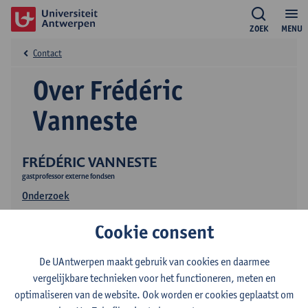
ZOEK
MENU
Contact
Over Frédéric
Vanneste
FRÉDÉRIC VANNESTE
gastprofessor externe fondsen
Onderzoek
Publicaties
Cookie consent
Onderwijs
De UAntwerpen maakt gebruik van cookies en daarmee
vergelijkbare technieken voor het functioneren, meten en
optimaliseren van de website. Ook worden er cookies geplaatst om