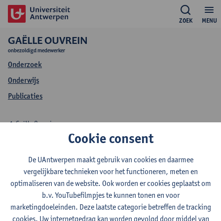
ZOEK
MENU
GAËLLE OUVREIN
onbezoldigd medewerker
Onderzoek
Onderwijs
Publicaties
Gaëlle Ouvrein
Cookie consent
Onderwijs Gaëlle
De UAntwerpen maakt gebruik van cookies en daarmee
Ouvrein
vergelijkbare technieken voor het functioneren, meten en
optimaliseren van de website. Ook worden er cookies geplaatst om
b.v. YouTubefilmpjes te kunnen tonen en voor
marketingdoeleinden. Deze laatste categorie betreffen de tracking
cookies. Uw internetgedrag kan worden gevolgd door middel van
2020-2021
2019-2020