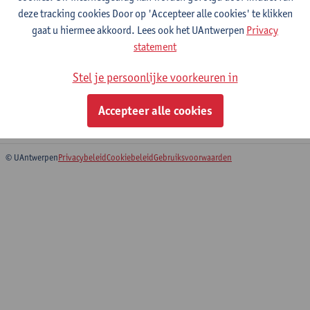
deze tracking cookies Door op 'Accepteer alle cookies' te klikken
gaat u hiermee akkoord. Lees ook het UAntwerpen
Privacy
Interpersonal Communication
statement
Bachelor in de communicatiewetenschappen
Stel je persoonlijke voorkeuren in
Voorbereidingsprogramma communicatiewetenschappen
Schakelprogramma communicatiewetenschappen
Accepteer alle cookies
Faculty of Social Sciences: overview of courses in English
© UAntwerpen
Privacybeleid
Cookiebeleid
Gebruiksvoorwaarden