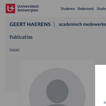
Studeren
Onderzoek
Stude
GEERT HAERENS
academisch medewerke
Publicaties
Contact
o