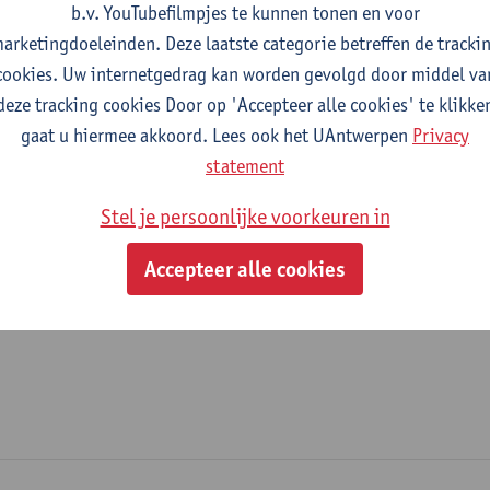
b.v. YouTubefilmpjes te kunnen tonen en voor
fdeling
arketingdoeleinden. Deze laatste categorie betreffen de tracki
cookies. Uw internetgedrag kan worden gevolgd door middel va
Departement Beleidsinformatica
deze tracking cookies Door op 'Accepteer alle cookies' te klikke
gaat u hiermee akkoord. Lees ook het UAntwerpen
Privacy
tatuut & functies
statement
ijzonder academisch personeel
Stel je persoonlijke voorkeuren in
academisch medewerker postdoc
Accepteer alle cookies