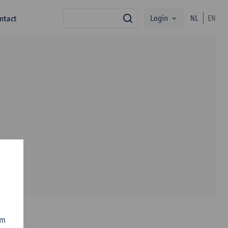
Login
ntact
NL
EN
zoek
om