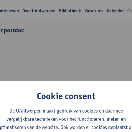
ntenleven
Over UAntwerpen
Bibliotheek
Vacatures
Kalender
Co
r postdoc
Over Geert Haerens
Cookie consent
De UAntwerpen maakt gebruik van cookies en daarmee
vergelijkbare technieken voor het functioneren, meten en
ptimaliseren van de website. Ook worden er cookies geplaatst 