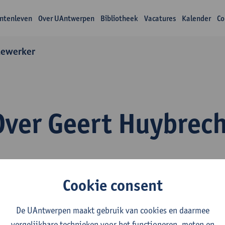
ntenleven
Over UAntwerpen
Bibliotheek
Vacatures
Kalender
Co
dewerker
Over Geert Huybrec
Cookie consent
De UAntwerpen maakt gebruik van cookies en daarmee
inguapolis gelooft in de kracht van taal om talenten te versterke
vergelijkbare technieken voor het functioneren, meten en