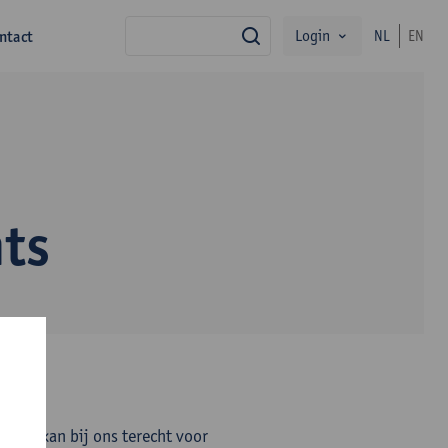
Login
ntact
NL
EN
zoek
hts
n. Je kan bij ons terecht voor