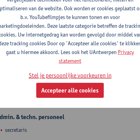
aalcursussen, Academisch Engels en Nederlands, taaltoetsing en
ptimaliseren van de website. Ook worden er cookies geplaatst 
ecretariaatsmedewerker bij Linguapolis. Hij staat in voor de fi
b.v. YouTubefilmpjes te kunnen tonen en voor
oor Taaladvies (vertalingen en proofreading) en voor taaltrain
arketingdoeleinden. Deze laatste categorie betreffen de tracki
n het cursusaanbod academisch Engels. Verder is hij het adminis
cookies. Uw internetgedrag kan worden gevolgd door middel va
p Maat (taalondersteuning academisch Nederlands).
deze tracking cookies Door op 'Accepteer alle cookies' te klikke
gaat u hiermee akkoord. Lees ook het UAntwerpen
Privacy
statement
fdeling
Stel je persoonlijke voorkeuren in
Linguapolis FLW
Accepteer alle cookies
tatuut & functies
dmin. & techn. personeel
secretaris