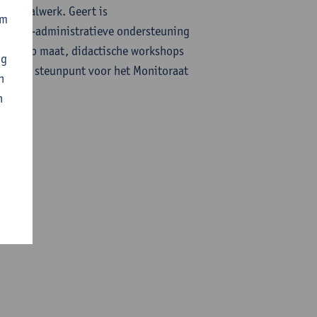
 vertaalwerk. Geert is
om
nancieel-administratieve ondersteuning
ingen op maat, didactische workshops
ng
tratief steunpunt voor het Monitoraat
n
n