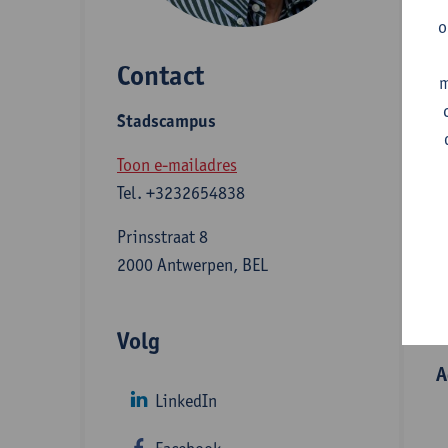
t
o
s
Contact
v
m
e
Stadscampus
o
Toon e-mailadres
Tel.
+3232654838
A
Prinsstraat 8
2000 Antwerpen, BEL
S
Volg
A
LinkedIn