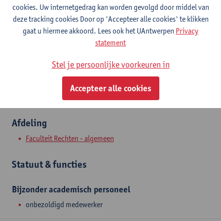
Contact
cookies. Uw internetgedrag kan worden gevolgd door middel van
deze tracking cookies Door op 'Accepteer alle cookies' te klikken
Stadscampus
gaat u hiermee akkoord. Lees ook het UAntwerpen
Privacy
statement
Toon e-mailadres
Venusstraat 23
Stel je persoonlijke voorkeuren in
2000 Antwerpen, BEL
Accepteer alle cookies
Afdeling
Faculteit Rechten - algemeen
Statuut & functies
Bijzonder academisch personeel
onbezoldigd medewerker