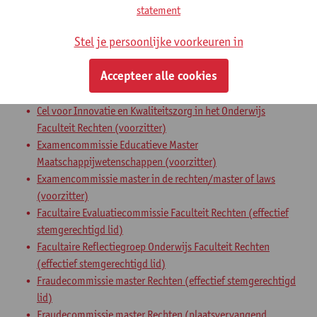
statement
gewoon hoogleraar
Stel je persoonlijke voorkeuren in
Interne mandaten
Accepteer alle cookies
expertenorgaan
expertenmandaat
Cel voor Innovatie en Kwaliteitszorg in het Onderwijs
Faculteit Rechten (voorzitter)
Examencommissie Educatieve Master
Maatschappijwetenschappen (voorzitter)
Examencommissie master in de rechten/master of laws
(voorzitter)
Facultaire Evaluatiecommissie Faculteit Rechten (effectief
stemgerechtigd lid)
Facultaire Reflectiegroep Onderwijs Faculteit Rechten
(effectief stemgerechtigd lid)
Fraudecommissie master Rechten (effectief stemgerechtigd
lid)
Fraudecommissie master Rechten (plaatsvervangend