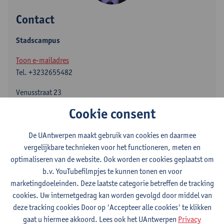
Contact
Stadscampus
Toon e-mailadres
Tel.
+3232655482
Venusstraat 23
2000 Antwerpen, BEL
Cookie consent
De UAntwerpen maakt gebruik van cookies en daarmee
vergelijkbare technieken voor het functioneren, meten en
Afdeling
optimaliseren van de website. Ook worden er cookies geplaatst om
Faculteit Rechten - algemeen
b.v. YouTubefilmpjes te kunnen tonen en voor
marketingdoeleinden. Deze laatste categorie betreffen de tracking
Statuut & functies
cookies. Uw internetgedrag kan worden gevolgd door middel van
deze tracking cookies Door op 'Accepteer alle cookies' te klikken
gaat u hiermee akkoord. Lees ook het UAntwerpen
Privacy
Zelfstandig academisch pers.