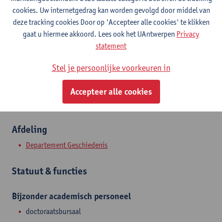
Contact
cookies. Uw internetgedrag kan worden gevolgd door middel van
deze tracking cookies Door op 'Accepteer alle cookies' te klikken
Stadscampus
gaat u hiermee akkoord. Lees ook het UAntwerpen
Privacy
statement
Toon e-mailadres
Stel je persoonlijke voorkeuren in
Sint-Jacobsmarkt 13
2000 Antwerpen, BEL
Accepteer alle cookies
Afdeling
Departement Geschiedenis
Statuut & functies
Bijzonder academisch personeel
doctoraatsbursaal