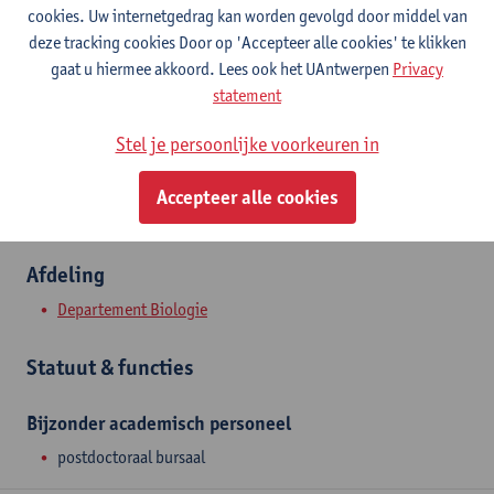
Contact
cookies. Uw internetgedrag kan worden gevolgd door middel van
deze tracking cookies Door op 'Accepteer alle cookies' te klikken
Campus Drie Eiken
gaat u hiermee akkoord. Lees ook het UAntwerpen
Privacy
statement
Toon e-mailadres
Universiteitsplein 1
Stel je persoonlijke voorkeuren in
2610 Wilrijk, BEL
Accepteer alle cookies
Afdeling
Departement Biologie
Statuut & functies
Bijzonder academisch personeel
postdoctoraal bursaal