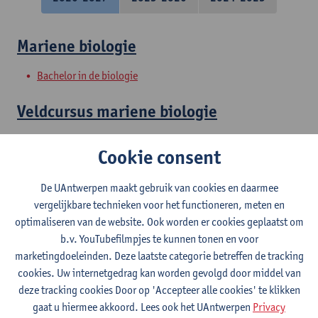
Mariene biologie
Bachelor in de biologie
Veldcursus mariene biologie
Bachelor in de biologie
Cookie consent
Projectwerk
De UAntwerpen maakt gebruik van cookies en daarmee
vergelijkbare technieken voor het functioneren, meten en
Bachelor in de biologie
optimaliseren van de website. Ook worden er cookies geplaatst om
Vorm en functie : dieren
b.v. YouTubefilmpjes te kunnen tonen en voor
marketingdoeleinden. Deze laatste categorie betreffen de tracking
Bachelor in de biologie
cookies. Uw internetgedrag kan worden gevolgd door middel van
deze tracking cookies Door op 'Accepteer alle cookies' te klikken
Laboratory Animal Science - Fish
gaat u hiermee akkoord. Lees ook het UAntwerpen
Privacy