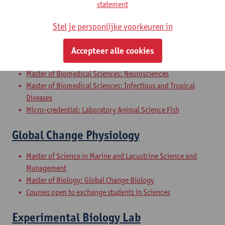
statement
Master in de biomedische wetenschappen: moleculaire
mechanismes van ziekten
Stel je persoonlijke voorkeuren in
Master in de biochemie en de biotechnologie
Master in de biomedische wetenschappen: klinisch
Accepteer alle cookies
wetenschappelijk onderzoek
Master of Biomedical Sciences: Neurosciences
Master of Biomedical Sciences: Infectious and Tropical
Diseases
Micro-credential: Laboratory Animal Science Fish
Global Change Physiology
Master of Science in Marine and Lacustrine Science and
Management
Master of Biology: Global Change Biology
Courses open to exchange students in Sciences
Experimental Biology Lab