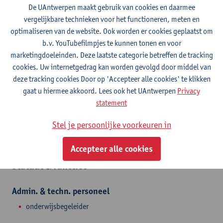
Contact
De UAntwerpen maakt gebruik van cookies en daarmee
vergelijkbare technieken voor het functioneren, meten en
Campus Drie Eiken
optimaliseren van de website. Ook worden er cookies geplaatst om
b.v. YouTubefilmpjes te kunnen tonen en voor
Toon e-mailadres
marketingdoeleinden. Deze laatste categorie betreffen de tracking
Universiteitsplein 1
cookies. Uw internetgedrag kan worden gevolgd door middel van
2610 Wilrijk, BEL
deze tracking cookies Door op 'Accepteer alle cookies' te klikken
gaat u hiermee akkoord. Lees ook het UAntwerpen
Privacy
statement
Afdeling
Stel je persoonlijke voorkeuren in
Revalidatiewetenschappen en Kinesitherapie
Accepteer alle cookies
Statuut & functies
Admin. & techn. personeel
onderwijsbegeleider