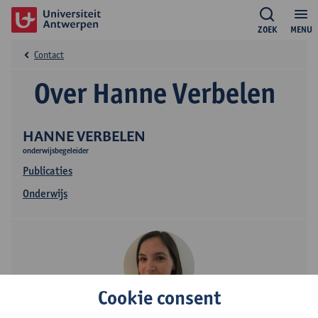
ZOEK
MENU
Contact
Over Hanne Verbelen
HANNE VERBELEN
onderwijsbegeleider
Publicaties
Onderwijs
Cookie consent