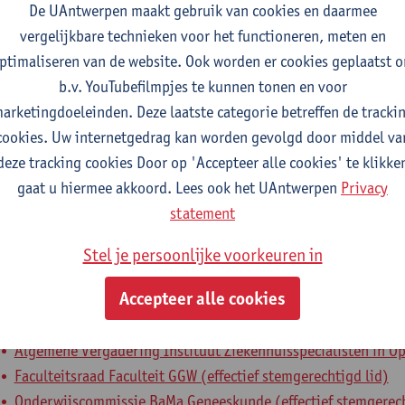
De UAntwerpen maakt gebruik van cookies en daarmee
fdeling
vergelijkbare technieken voor het functioneren, meten en
ptimaliseren van de website. Ook worden er cookies geplaatst 
Moleculaire Beeldvorming, Pathologie, Radiotherapie, Oncol
b.v. YouTubefilmpjes te kunnen tonen en voor
arketingdoeleinden. Deze laatste categorie betreffen de tracki
tatuut & functies
cookies. Uw internetgedrag kan worden gevolgd door middel va
deze tracking cookies Door op 'Accepteer alle cookies' te klikke
elfstandig academisch pers.
gaat u hiermee akkoord. Lees ook het UAntwerpen
Privacy
hoogleraar
statement
Stel je persoonlijke voorkeuren in
nterne mandaten
Accepteer alle cookies
estuursorgaan
bestuursmandaat
Algemene Vergadering Instituut Ziekenhuisspecialisten in Opl
Faculteitsraad Faculteit GGW (effectief stemgerechtigd lid)
Onderwijscommissie BaMa Geneeskunde (effectief stemgerech