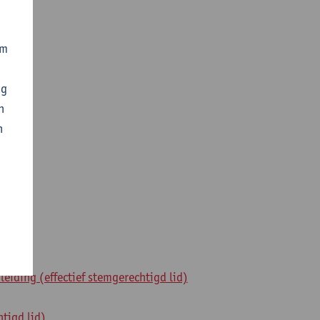
om
ogie
ng
n
n
eiding (effectief stemgerechtigd lid)
tigd lid)