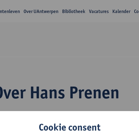
ntenleven
Over UAntwerpen
Bibliotheek
Vacatures
Kalender
Co
Over Hans Prenen
Cookie consent