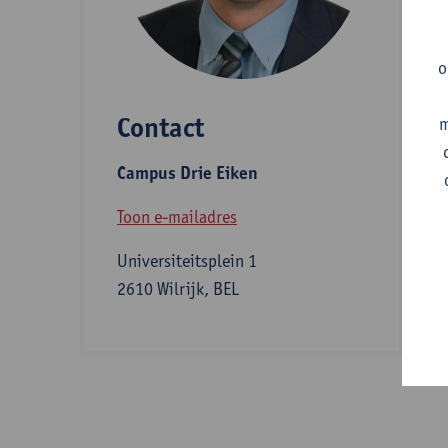
A
o
Contact
m
S
Campus Drie Eiken
Z
Toon e-mailadres
Universiteitsplein 1
I
2610 Wilrijk, BEL
b