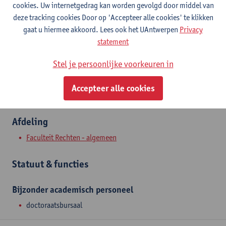
cookies. Uw internetgedrag kan worden gevolgd door middel van
Stadscampus
deze tracking cookies Door op 'Accepteer alle cookies' te klikken
Toon e-mailadres
gaat u hiermee akkoord. Lees ook het UAntwerpen
Privacy
Tel.
+3232658907
statement
Venusstraat 23
Stel je persoonlijke voorkeuren in
2000 Antwerpen, BEL
Accepteer alle cookies
Afdeling
Faculteit Rechten - algemeen
Statuut & functies
Bijzonder academisch personeel
doctoraatsbursaal