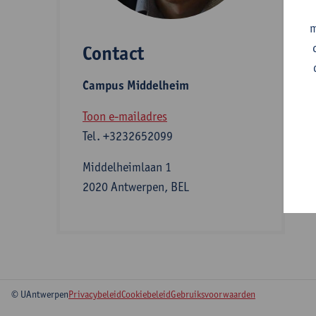
m
Contact
S
Campus Middelheim
A
Toon e-mailadres
Tel.
+3232652099
Middelheimlaan 1
2020 Antwerpen, BEL
© UAntwerpen
Privacybeleid
Cookiebeleid
Gebruiksvoorwaarden