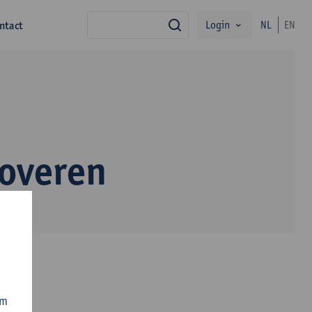
Login
ntact
NL
EN
zoek
overen
om