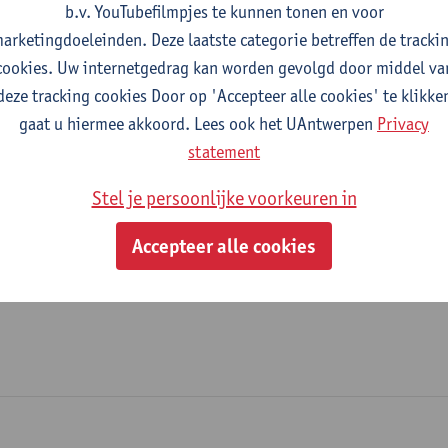
b.v. YouTubefilmpjes te kunnen tonen en voor
Dienst Gebouwen - algemeen
arketingdoeleinden. Deze laatste categorie betreffen de tracki
cookies. Uw internetgedrag kan worden gevolgd door middel va
tatuut & functies
deze tracking cookies Door op 'Accepteer alle cookies' te klikke
gaat u hiermee akkoord. Lees ook het UAntwerpen
Privacy
dmin. & techn. personeel
statement
projectcoördinator
Stel je persoonlijke voorkeuren in
Accepteer alle cookies