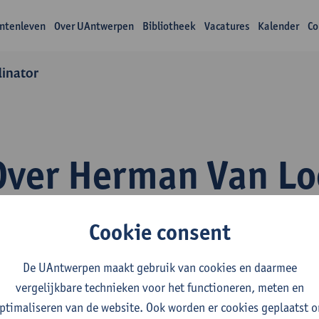
ntenleven
Over UAntwerpen
Bibliotheek
Vacatures
Kalender
Co
dinator
Over Herman Van Lo
Cookie consent
De UAntwerpen maakt gebruik van cookies en daarmee
vergelijkbare technieken voor het functioneren, meten en
fdeling
ptimaliseren van de website. Ook worden er cookies geplaatst 