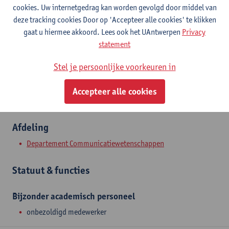
Contact
cookies. Uw internetgedrag kan worden gevolgd door middel van
deze tracking cookies Door op 'Accepteer alle cookies' te klikken
Stadscampus
gaat u hiermee akkoord. Lees ook het UAntwerpen
Privacy
statement
Toon e-mailadres
Sint-Jacobstraat 2
Stel je persoonlijke voorkeuren in
2000 Antwerpen, BEL
Accepteer alle cookies
Afdeling
Departement Communicatiewetenschappen
Statuut & functies
Bijzonder academisch personeel
onbezoldigd medewerker