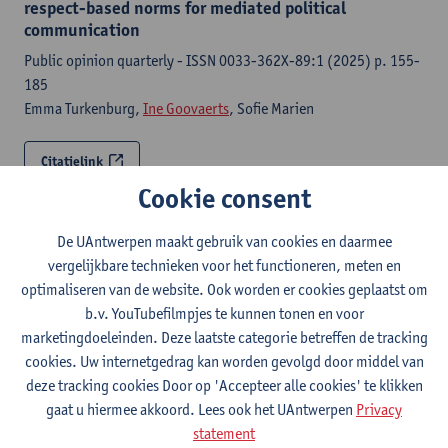
respect-based norms for mediated political
communication
Public opinion quarterly - ISSN 0033-362X-89:1 (2025) p. 155-
185
Emma Turkenburg,
Ine Goovaerts
, Sofie Marien
Citatielink
Cookie consent
Different standards : observing variation in citizens’
respect-based norms for mediated political
De UAntwerpen maakt gebruik van cookies en daarmee
communication
vergelijkbare technieken voor het functioneren, meten en
optimaliseren van de website. Ook worden er cookies geplaatst om
OFS
b.v. YouTubefilmpjes te kunnen tonen en voor
Emma Turkenburg,
Ine Goovaerts
, Sofie Marien
marketingdoeleinden. Deze laatste categorie betreffen de tracking
cookies. Uw internetgedrag kan worden gevolgd door middel van
Citatielink
deze tracking cookies Door op 'Accepteer alle cookies' te klikken
gaat u hiermee akkoord. Lees ook het UAntwerpen
Privacy
Stemtest 2024 / Test Electoral 2024
statement