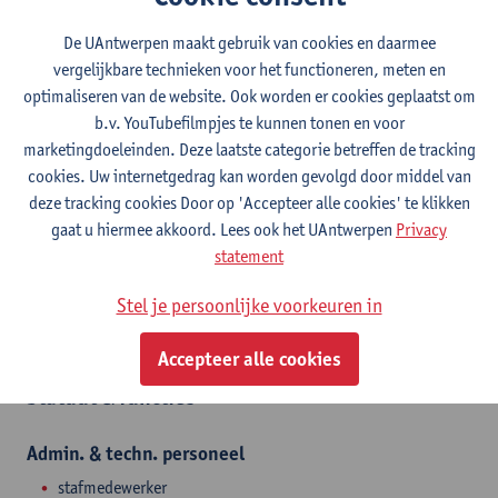
Contact
De UAntwerpen maakt gebruik van cookies en daarmee
Stadscampus
vergelijkbare technieken voor het functioneren, meten en
optimaliseren van de website. Ook worden er cookies geplaatst om
Toon e-mailadres
b.v. YouTubefilmpjes te kunnen tonen en voor
Tel.
+3232654967
marketingdoeleinden. Deze laatste categorie betreffen de tracking
Venusstraat 35
cookies. Uw internetgedrag kan worden gevolgd door middel van
2000 Antwerpen, BEL
deze tracking cookies Door op 'Accepteer alle cookies' te klikken
gaat u hiermee akkoord. Lees ook het UAntwerpen
Privacy
statement
Afdeling
Stel je persoonlijke voorkeuren in
Antwerp School of Education
Accepteer alle cookies
Statuut & functies
Admin. & techn. personeel
stafmedewerker