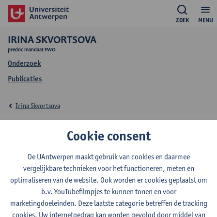
ZOEK
MENU
IRINA SKVORTSOVA
predoc mandaat FWO
Onderzoek
Publicaties
Irina Skvortsova
Onderzoek Irina
Cookie consent
Skvortsova
De UAntwerpen maakt gebruik van cookies en daarmee
vergelijkbare technieken voor het functioneren, meten en
optimaliseren van de website. Ook worden er cookies geplaatst om
b.v. YouTubefilmpjes te kunnen tonen en voor
Onderzoeksgroep
marketingdoeleinden. Deze laatste categorie betreffen de tracking
Elektronenmicroscopie voor materiaalonderzoek (EMAT)
cookies. Uw internetgedrag kan worden gevolgd door middel van