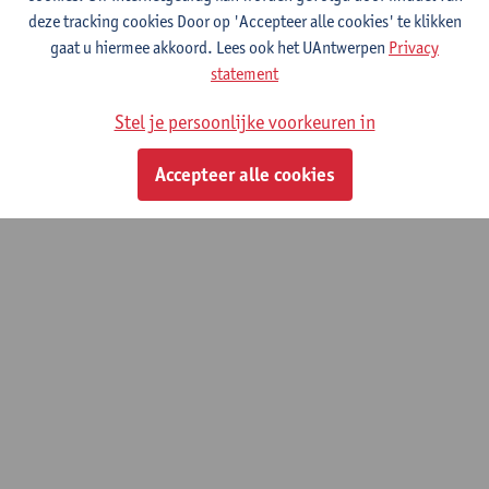
deze tracking cookies Door op 'Accepteer alle cookies' te klikken
gaat u hiermee akkoord. Lees ook het UAntwerpen
Privacy
Ontwikkeling van zelf-assemblages van
statement
gedoteerde metaal halide perovskiet
nanokristallen voor geoptimaliseerde LEDs.
Stel je persoonlijke voorkeuren in
01/11/2023 - 31/10/2028
Accepteer alle cookies
© UAntwerpen
Privacybeleid
Cookiebeleid
Gebruiksvoorwaarden