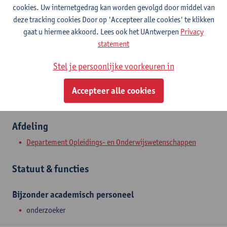
Contact
cookies. Uw internetgedrag kan worden gevolgd door middel van
deze tracking cookies Door op 'Accepteer alle cookies' te klikken
Stadscampus
gaat u hiermee akkoord. Lees ook het UAntwerpen
Privacy
statement
Toon e-mailadres
Sint-Jacobstraat 2
Stel je persoonlijke voorkeuren in
2000 Antwerpen, BEL
Accepteer alle cookies
Afdeling
Departement Opleidings- en Onderwijswetenschappen
Statuut & functies
Bijzonder academisch personeel
onderzoeker