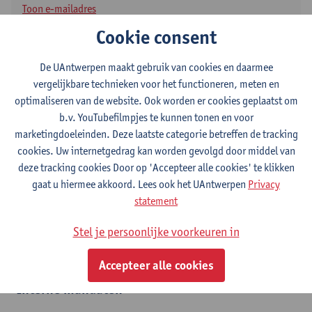
Toon e-mailadres
Tel.
+3232653176
Cookie consent
Middelheimlaan 1
De UAntwerpen maakt gebruik van cookies en daarmee
2020 Antwerpen, BEL
vergelijkbare technieken voor het functioneren, meten en
optimaliseren van de website. Ook worden er cookies geplaatst om
b.v. YouTubefilmpjes te kunnen tonen en voor
marketingdoeleinden. Deze laatste categorie betreffen de tracking
Afdeling
cookies. Uw internetgedrag kan worden gevolgd door middel van
Dienst Juridische Zaken
deze tracking cookies Door op 'Accepteer alle cookies' te klikken
gaat u hiermee akkoord. Lees ook het UAntwerpen
Privacy
Statuut & functies
statement
Admin. & techn. personeel
Stel je persoonlijke voorkeuren in
domeincoördinator-diensthoofd
Accepteer alle cookies
Interne mandaten