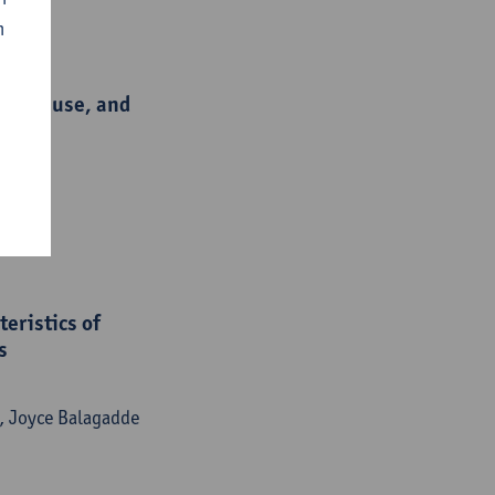
n
eness, use, and
eristics of
s
, Joyce Balagadde