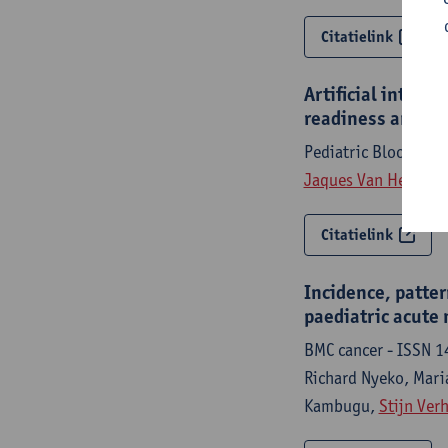
Citatielink
Artificial intelli
readiness amongs
Pediatric Blood and
Jaques Van Heerden
Citatielink
Incidence, patter
paediatric acute 
BMC cancer - ISSN 1
Richard Nyeko, Mari
Kambugu,
Stijn Ver