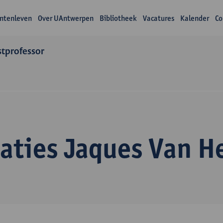
ntenleven
Over UAntwerpen
Bibliotheek
Vacatures
Kalender
Co
tprofessor
caties Jaques Van H