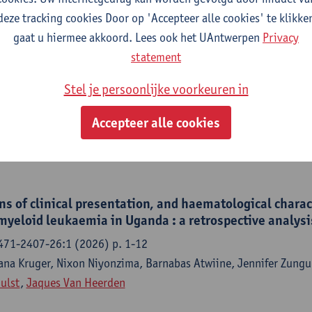
deze tracking cookies Door op 'Accepteer alle cookies' te klikke
gaat u hiermee akkoord. Lees ook het UAntwerpen
Privacy
statement
gence in pediatric oncology in Africa : a survey of awar
t healthcare workers
Stel je persoonlijke voorkeuren in
 Cancer - ISSN 1545-5009-73:6 (2026) p. 1-10
Accepteer alle cookies
, Lara Sandri, Jennifer Geel
ns of clinical presentation, and haematological charact
myeloid leukaemia in Uganda : a retrospective analysi
471-2407-26:1 (2026) p. 1-12
ana Kruger, Nixon Niyonzima, Barnabas Atwiine, Jennifer Zungu
hulst
,
Jaques Van Heerden