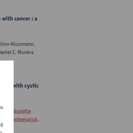
 with cancer : a
tillon-Klussmann,
aniel C. Moreira
dren with cystic
om
liauw,
Nicolette
beth Vanheeswijck
,
ng
n