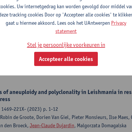
cookies. Uw internetgedrag kan worden gevolgd door middel va
deze tracking cookies Door op 'Accepteer alle cookies' te klikke
gaat u hiermee akkoord. Lees ook het UAntwerpen
Privacy
semination of viruses in pathogenic protozoa
statement
ons - ISSN 2041-1723-14:1 (2023) p. 1-15
 Maes, Mandy Sanders, Lon-Fye Lye, Vanessa Adaui, Jorge Areval
Stel je persoonlijke voorkeuren in
cia, Philippe Lemey, Stephen M. Beverley, James A. Cotton,
Jean
Accepteer alle cookies
oeck
s of aneuploidy and polyclonality in Leishmania in re
ress
 1469-221X- (2023) p. 1-12
 Robin de Groote, Dorien Van Giel, Pieter Monsieurs, Ilse Maes,
an den Broeck,
Jean-Claude Dujardin
, Malgorzata Domagalska