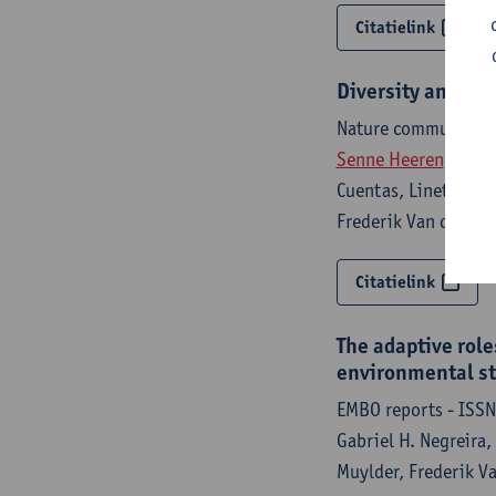
Citatielink
Diversity and dis
Nature communicati
Senne Heeren
, Ilse
Cuentas, Lineth Gar
Frederik Van den Br
Citatielink
The adaptive role
environmental st
EMBO reports - ISSN
Gabriel H. Negreira,
Muylder, Frederik V