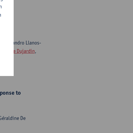
n
n
o, Alejandro Llanos-
-Claude Dujardin
,
sponse to
 Géraldine De