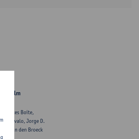
al realm
na Cortes Boite,
om
ge Arevalo, Jorge D.
derik van den Broeck
ng