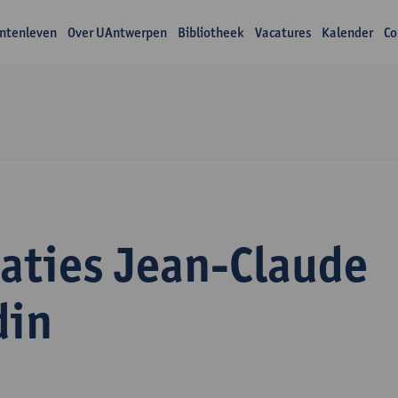
ntenleven
Over UAntwerpen
Bibliotheek
Vacatures
Kalender
Co
caties Jean-Claude
din