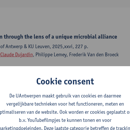
n through the lens of a unique microbial alliance
 of Antwerp & KU Leuven, 2025,xxvi, 227 p.
Claude Dujardin
, Philippe Lemey, Frederik Van den Broeck
Cookie consent
omics of Leishmania braziliensis across the neotropic
De UAntwerpen maakt gebruik van cookies en daarmee
logy - ISSN 2399-3642-7:1 (2024) p. 1-14
vergelijkbare technieken voor het functioneren, meten en
y Sanders, Jeffrey Jon Shaw, Sinval Pinto Brandao-Filho, Maria
ptimaliseren van de website. Ook worden er cookies geplaatst 
ede, Khaled Chourabi, Ilse Maes, Alejandro Llanos-Cuentas, Jor
b.v. YouTubefilmpjes te kunnen tonen en voor
ey, James A. Cotton,
Jean-Claude Dujardin
, Elisa Cupolillo, Fre
arketingdoeleinden. Deze laatste categorie betreffen de tracki