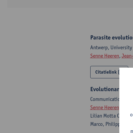
Parasite evolutio
Antwerp, University
Senne Heeren
,
Jean-
Citatielink
Evolutionary gen
Communications Bio
Senne Heeren
, Mand
o
Lilian Motta Cantanh
Marco, Philippe Lem
m