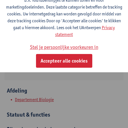
b.v. YouTubefilmpjes te kunnen tonen en voor
marketingdoeleinden. Deze laatste categorie betreffen de tracking
Contact
cookies. Uw internetgedrag kan worden gevolgd door middel van
deze tracking cookies Door op 'Accepteer alle cookies' te klikken
Campus Drie Eiken
gaat u hiermee akkoord. Lees ook het UAntwerpen
Privacy
statement
Toon e-mailadres
Tel.
+3232651087
Stel je persoonlijke voorkeuren in
Universiteitsplein 1
Accepteer alle cookies
2610 Wilrijk, BEL
Afdeling
Departement Biologie
Statuut & functies