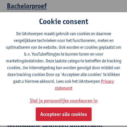
Bachelorproef
Bachelor in de productontwikkeling
Cookie consent
Elektronische aspecten van producten
De UAntwerpen maakt gebruik van cookies en daarmee
vergelijkbare technieken voor het functioneren, meten en
Bachelor in de productontwikkeling
optimaliseren van de website. Ook worden er cookies geplaatst om
Schakelprogramma productontwikkeling
b.v. YouTubefilmpjes te kunnen tonen en voor
marketingdoeleinden. Deze laatste categorie betreffen de tracking
Onderzoeks-en productdefinitie
cookies. Uw internetgedrag kan worden gevolgd door middel van
deze tracking cookies Door op 'Accepteer alle cookies' te klikken
Master in de productontwikkeling
gaat u hiermee akkoord. Lees ook het UAntwerpen
Privacy
statement
Onderzoeks-en productdefinitie met in
begrip van stage
Stel je persoonlijke voorkeuren in
Master in de productontwikkeling
Accepteer alle cookies
Technologie Gedreven Ontwerpen: