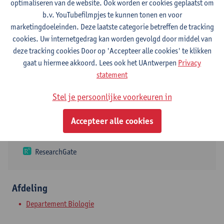
Contact
optimaliseren van de website. Ook worden er cookies geplaatst om
b.v. YouTubefilmpjes te kunnen tonen en voor
Campus Groenenborger
marketingdoeleinden. Deze laatste categorie betreffen de tracking
cookies. Uw internetgedrag kan worden gevolgd door middel van
Toon e-mailadres
deze tracking cookies Door op 'Accepteer alle cookies' te klikken
gaat u hiermee akkoord. Lees ook het UAntwerpen
Privacy
Groenenborgerlaan 171
statement
2020 Antwerpen, BEL
Stel je persoonlijke voorkeuren in
Volg
Accepteer alle cookies
ResearchGate
Afdeling
Departement Biologie