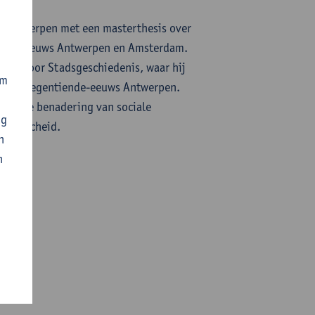
an Antwerpen met een masterthesis over
iende-eeuws Antwerpen en Amsterdam.
trum voor Stadsgeschiedenis, waar hij
om
heid in negentiende-eeuws Antwerpen.
sionale benadering van sociale
ng
onderscheid.
n
n