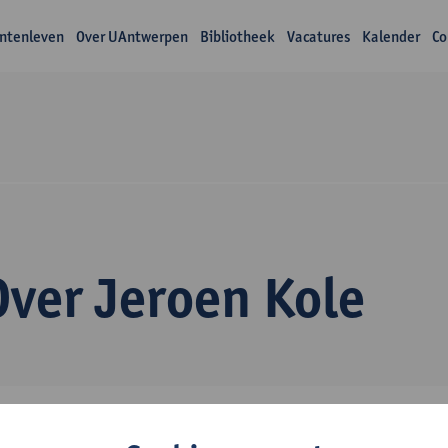
ntenleven
Over UAntwerpen
Bibliotheek
Vacatures
Kalender
Co
Over Jeroen Kole