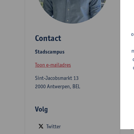
J
c
M
o
Contact
w
Z
m
Stadscampus
o
Toon e-mailadres
Sint-Jacobsmarkt 13
A
2000 Antwerpen, BEL
Volg
S
Twitter
B