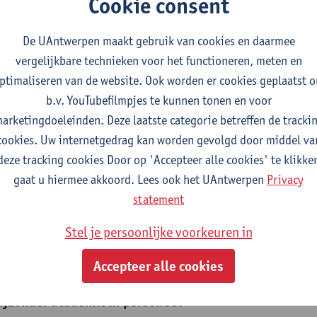
Cookie consent
eroen Kole (°1998) studeerde in 2022 af aan de Universiteit v
De UAntwerpen maakt gebruik van cookies en daarmee
onsumptiementaliteiten op de tweedehands markten van achtt
vergelijkbare technieken voor het functioneren, meten en
omenteel is hij als doctoraatskandidaat verbonden aan het Cen
ptimaliseren van de website. Ook worden er cookies geplaatst 
erkt aan een thesis over materiële cultuur en sociale ongelijk
b.v. YouTubefilmpjes te kunnen tonen en voor
ijn onderzoek richt zich op het ontwikkelen van een multidimen
arketingdoeleinden. Deze laatste categorie betreffen de tracki
ngelijkheid met oog voor verschillende strategieën van sociaal 
cookies. Uw internetgedrag kan worden gevolgd door middel va
deze tracking cookies Door op 'Accepteer alle cookies' te klikke
gaat u hiermee akkoord. Lees ook het UAntwerpen
Privacy
fdeling
statement
Departement Geschiedenis
Stel je persoonlijke voorkeuren in
tatuut & functies
Accepteer alle cookies
ijzonder academisch personeel