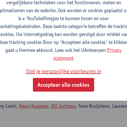
vergelijkbare technieken voor het functioneren, meten en
ptimaliseren van de website. Ook worden er cookies geplaatst 
ommendations be made for exercise and manual therap
b.v. YouTubefilmpjes te kunnen tonen en voor
lder pain?
arketingdoeleinden. Deze laatste categorie betreffen de tracki
dic & sports physical therapy - ISSN 0190-6011-50:4 (2020) p.
cookies. Uw internetgedrag kan worden gevolgd door middel va
n Kuppens
,
Jill Jochems
, Twan Bruijstens, Laurence Joossens,
Fi
deze tracking cookies Door op 'Accepteer alle cookies' te klikke
gaat u hiermee akkoord. Lees ook het UAntwerpen
Privacy
statement
Stel je persoonlijke voorkeuren in
tematic reviews examining the effectiveness of conser
Accepteer alle cookies
terventions for subacromial shoulder pain
dic & sports physical therapy - ISSN 0190-6011-50:3 (2020) p.
emy Lewis,
Kevin Kuppens
,
Jill Jochems
, Twan Bruijstens, Lauren