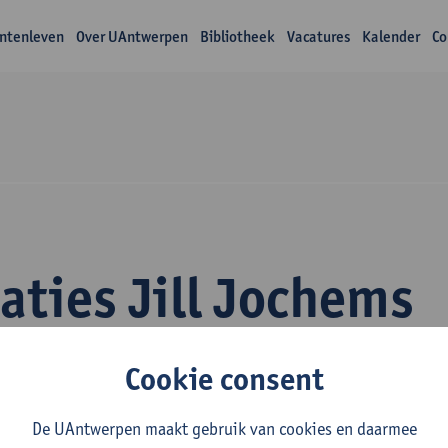
ntenleven
Over UAntwerpen
Bibliotheek
Vacatures
Kalender
Co
aties Jill Jochems
Cookie consent
De UAntwerpen maakt gebruik van cookies en daarmee