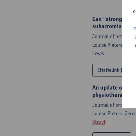
o
Can "strong" rec
subacromial shou
m
Journal of orthopae
Louise Pieters,
Kevi
Lewis
Citatielink
An update of sys
physiotherapy in
Journal of orthopae
Louise Pieters, Jer
Struyf