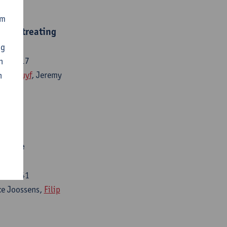
om
y in treating
ng
 217-217
n
lip Struyf
, Jeremy
n
vative
 131-141
ce Joossens,
Filip