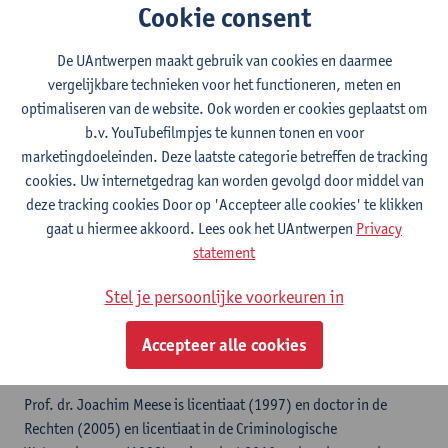
Cookie consent
Contact
De UAntwerpen maakt gebruik van cookies en daarmee
Stadscampus
vergelijkbare technieken voor het functioneren, meten en
optimaliseren van de website. Ook worden er cookies geplaatst om
Toon e-mailadres
b.v. YouTubefilmpjes te kunnen tonen en voor
marketingdoeleinden. Deze laatste categorie betreffen de tracking
Venusstraat 23
cookies. Uw internetgedrag kan worden gevolgd door middel van
2000 Antwerpen, BEL
deze tracking cookies Door op 'Accepteer alle cookies' te klikken
gaat u hiermee akkoord. Lees ook het UAntwerpen
Privacy
statement
LinkedIn
Stel je persoonlijke voorkeuren in
Twitter
Accepteer alle cookies
Prof. dr. Joachim Meese is licentiaat (1997) en doctor in de
Rechten (2005) en licentiaat in de Criminologische