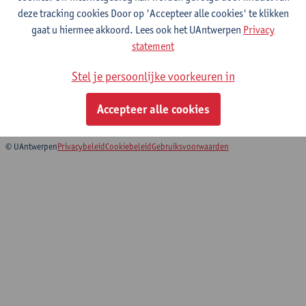
deze tracking cookies Door op 'Accepteer alle cookies' te klikken
gaat u hiermee akkoord. Lees ook het UAntwerpen
Privacy
Architectural Design 2
statement
Master in de architectuur
Stel je persoonlijke voorkeuren in
Educatieve master in de ontwerpwetenschappen:
architectuur
Accepteer alle cookies
Faculty of Design Sciences: Course Catalogue
© UAntwerpen
Privacybeleid
Cookiebeleid
Gebruiksvoorwaarden