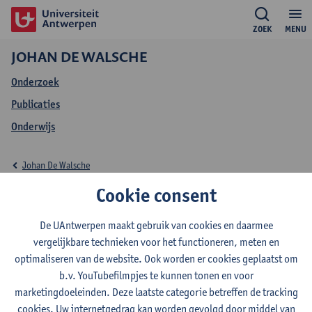
ZOEK
MENU
JOHAN DE WALSCHE
Onderzoek
Publicaties
Onderwijs
Johan De Walsche
Cookie consent
Onderwijs Johan De
Walsche
De UAntwerpen maakt gebruik van cookies en daarmee
vergelijkbare technieken voor het functioneren, meten en
optimaliseren van de website. Ook worden er cookies geplaatst om
b.v. YouTubefilmpjes te kunnen tonen en voor
marketingdoeleinden. Deze laatste categorie betreffen de tracking
2026-2027
2024-2025
2023-2024
cookies. Uw internetgedrag kan worden gevolgd door middel van