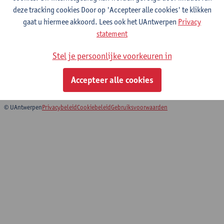
deze tracking cookies Door op 'Accepteer alle cookies' te klikken
gaat u hiermee akkoord. Lees ook het UAntwerpen
Privacy
Architectural Design 2
statement
Master in de architectuur
Stel je persoonlijke voorkeuren in
Educatieve master in de ontwerpwetenschappen:
architectuur
Accepteer alle cookies
Faculty of Design Sciences: Course Catalogue
© UAntwerpen
Privacybeleid
Cookiebeleid
Gebruiksvoorwaarden