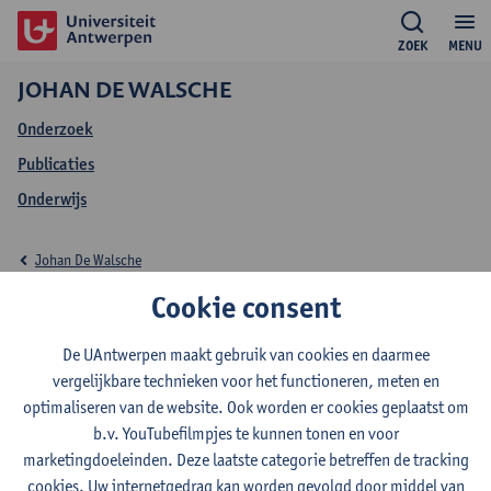
ZOEK
MENU
JOHAN DE WALSCHE
Onderzoek
Publicaties
Onderwijs
Johan De Walsche
Cookie consent
Onderwijs Johan De
Walsche
De UAntwerpen maakt gebruik van cookies en daarmee
vergelijkbare technieken voor het functioneren, meten en
optimaliseren van de website. Ook worden er cookies geplaatst om
b.v. YouTubefilmpjes te kunnen tonen en voor
marketingdoeleinden. Deze laatste categorie betreffen de tracking
2026-2027
2024-2025
2023-2024
cookies. Uw internetgedrag kan worden gevolgd door middel van