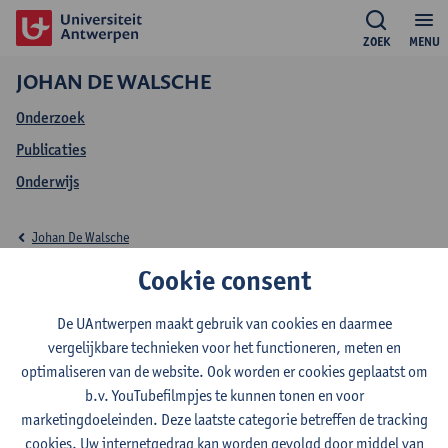
ZOEK
MENU
JOHAN DE WALSCHE
Onderzoek
Publicaties
Onderwijs
Johan De Walsche
Cookie consent
Onderwijs Johan De
Walsche
De UAntwerpen maakt gebruik van cookies en daarmee
vergelijkbare technieken voor het functioneren, meten en
optimaliseren van de website. Ook worden er cookies geplaatst om
b.v. YouTubefilmpjes te kunnen tonen en voor
marketingdoeleinden. Deze laatste categorie betreffen de tracking
2026-2027
2024-2025
2023-2024
cookies. Uw internetgedrag kan worden gevolgd door middel van