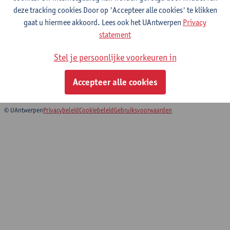
deze tracking cookies Door op 'Accepteer alle cookies' te klikken
gaat u hiermee akkoord. Lees ook het UAntwerpen
Privacy
Architectural Design 2
statement
Master in de architectuur
Stel je persoonlijke voorkeuren in
Educatieve master in de ontwerpwetenschappen:
architectuur
Accepteer alle cookies
Faculty of Design Sciences: Course Catalogue
© UAntwerpen
Privacybeleid
Cookiebeleid
Gebruiksvoorwaarden