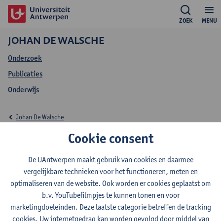
ZOEK
MENU
JOHAN DE WALSCHE
Onderzoek
Publicaties
Onderwijs
Johan De Walsche
Cookie consent
Onderwijs Johan De
Walsche
De UAntwerpen maakt gebruik van cookies en daarmee
vergelijkbare technieken voor het functioneren, meten en
optimaliseren van de website. Ook worden er cookies geplaatst om
b.v. YouTubefilmpjes te kunnen tonen en voor
marketingdoeleinden. Deze laatste categorie betreffen de tracking
2026-2027
2024-2025
2023-2024
cookies. Uw internetgedrag kan worden gevolgd door middel van