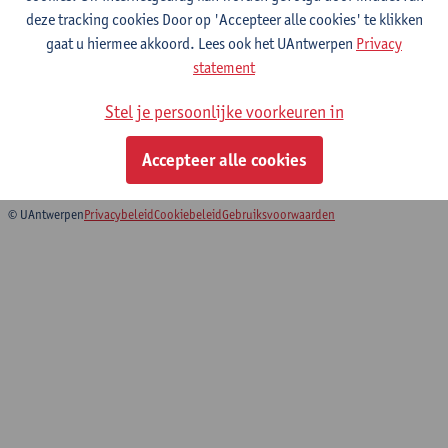
deze tracking cookies Door op 'Accepteer alle cookies' te klikken
gaat u hiermee akkoord. Lees ook het UAntwerpen
Privacy
Architectural Design 2
statement
Master in de architectuur
Stel je persoonlijke voorkeuren in
Educatieve master in de ontwerpwetenschappen:
architectuur
Accepteer alle cookies
Faculty of Design Sciences: Course Catalogue
© UAntwerpen
Privacybeleid
Cookiebeleid
Gebruiksvoorwaarden