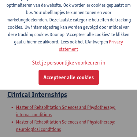
optimaliseren van de website. Ook worden er cookies geplaatst om
b.v. YouTubefilmpjes te kunnen tonen en voor
Praktijkbeheer en praktijkmanagement
marketingdoeleinden. Deze laatste categorie betreffen de tracking
cookies. Uw internetgedrag kan worden gevolgd door middel van
Master in de revalidatiewetenschappen en de kinesitherapie
deze tracking cookies Door op 'Accepteer alle cookies' te klikken
Master in de revalidatiewetenschappen en de kinesitherapie
gaat u hiermee akkoord. Lees ook het UAntwerpen
Privacy
Master in de revalidatiewetenschappen en de kinesitherapie
statement
Master in de revalidatiewetenschappen en de kinesitherapie
Master of Rehabilitation Sciences and Physiotherapy:
Stel je persoonlijke voorkeuren in
internal conditions
Master of Rehabilitation Sciences and Physiotherapy:
Accepteer alle cookies
neurological conditions
Clinical Internships
Master of Rehabilitation Sciences and Physiotherapy:
internal conditions
Master of Rehabilitation Sciences and Physiotherapy:
neurological conditions