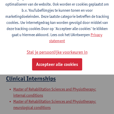
optimaliseren van de website. Ook worden er cookies geplaatst om
b.v. YouTubefilmpjes te kunnen tonen en voor
Praktijkbeheer en praktijkmanagement
marketingdoeleinden. Deze laatste categorie betreffen de tracking
cookies. Uw internetgedrag kan worden gevolgd door middel van
Master in de revalidatiewetenschappen en de kinesitherapie
deze tracking cookies Door op 'Accepteer alle cookies' te klikken
Master in de revalidatiewetenschappen en de kinesitherapie
gaat u hiermee akkoord. Lees ook het UAntwerpen
Privacy
Master in de revalidatiewetenschappen en de kinesitherapie
statement
Master in de revalidatiewetenschappen en de kinesitherapie
Master of Rehabilitation Sciences and Physiotherapy:
Stel je persoonlijke voorkeuren in
internal conditions
Master of Rehabilitation Sciences and Physiotherapy:
Accepteer alle cookies
neurological conditions
Clinical Internships
Master of Rehabilitation Sciences and Physiotherapy:
internal conditions
Master of Rehabilitation Sciences and Physiotherapy:
neurological conditions