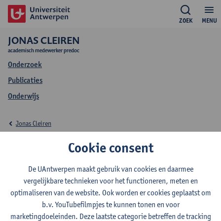
ZOEK
MENU
JONAS CLEIREN
academisch medewerker predoc
Onderzoek
Publicaties
Onderwijs
Jonas Cleiren
Onderwijs Jonas
Cookie consent
Cleiren
De UAntwerpen maakt gebruik van cookies en daarmee
vergelijkbare technieken voor het functioneren, meten en
optimaliseren van de website. Ook worden er cookies geplaatst om
b.v. YouTubefilmpjes te kunnen tonen en voor
marketingdoeleinden. Deze laatste categorie betreffen de tracking
2026-2027