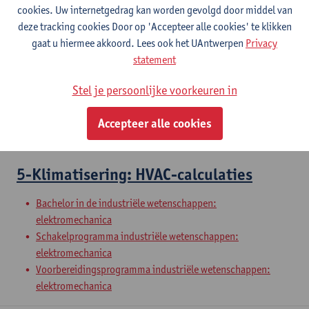
cookies. Uw internetgedrag kan worden gevolgd door middel van
deze tracking cookies Door op 'Accepteer alle cookies' te klikken
4-Klimatisering: HVAC-concepten
gaat u hiermee akkoord. Lees ook het UAntwerpen
Privacy
statement
Bachelor in de industriële wetenschappen: bouwkunde
Stel je persoonlijke voorkeuren in
Bachelor in de industriële wetenschappen:
elektromechanica
Accepteer alle cookies
Voorbereidingsprogramma industriële wetenschappen:
bouwkunde
5-Klimatisering: HVAC-calculaties
Bachelor in de industriële wetenschappen:
elektromechanica
Schakelprogramma industriële wetenschappen:
elektromechanica
Voorbereidingsprogramma industriële wetenschappen:
elektromechanica